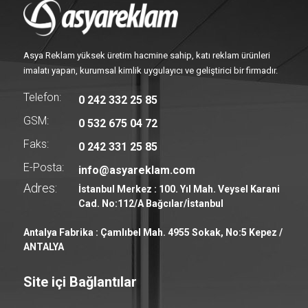
Asya Reklam yüksek üretim hacmine sahip, katı reklam ürünleri
imalatı yapan, kurumsal kimlik uygulayıcı ve geliştirici bir firmadır.
Telefon:
0 242 332 25 85
GSM:
0 532 675 04 72
Faks:
0 242 331 25 85
E-Posta:
info@asyareklam.com
Adres:
İstanbul Merkez : 100. Yıl Mah. Veysel Karani
Cad. No:112/A Bağcılar/İstanbul
Antalya Fabrika : Çamlıbel Mah. 4955 Sokak, No:5 Kepez /
ANTALYA
Site içi Bağlantılar