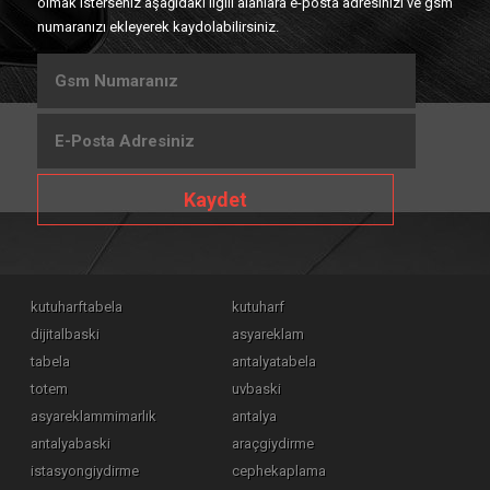
olmak isterseniz aşağıdaki ilgili alanlara e-posta adresinizi ve gsm
numaranızı ekleyerek kaydolabilirsiniz.
Kaydet
kutuharftabela
kutuharf
dijitalbaski
asyareklam
tabela
antalyatabela
totem
uvbaski
asyareklammimarlık
antalya
antalyabaski
araçgiydirme
istasyongiydirme
cephekaplama